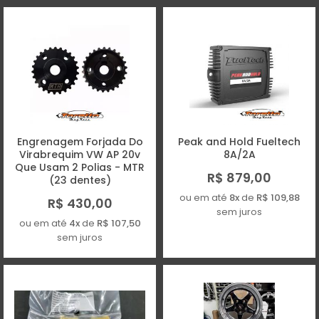
Engrenagem Forjada Do
Peak and Hold Fueltech
Virabrequim VW AP 20v
8A/2A
Que Usam 2 Polias - MTR
R$ 879,00
(23 dentes)
ou em até
8x
de
R$ 109,88
R$ 430,00
sem juros
ou em até
4x
de
R$ 107,50
sem juros