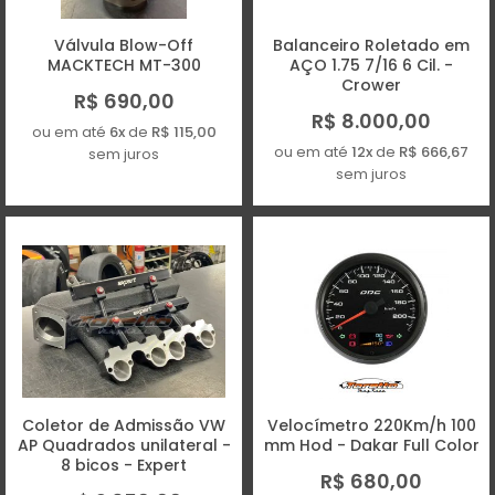
Válvula Blow-Off
Balanceiro Roletado em
MACKTECH MT-300
AÇO 1.75 7/16 6 Cil. -
Crower
R$ 690,00
R$ 8.000,00
ou em até
6x
de
R$ 115,00
ou em até
12x
de
R$ 666,67
sem juros
sem juros
Coletor de Admissão VW
Velocímetro 220Km/h 100
AP Quadrados unilateral -
mm Hod - Dakar Full Color
8 bicos - Expert
R$ 680,00