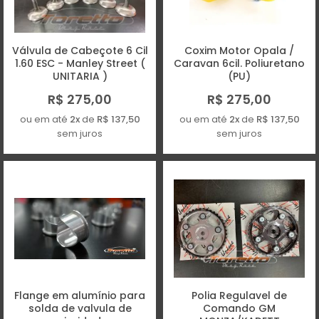
Válvula de Cabeçote 6 Cil
Coxim Motor Opala /
1.60 ESC - Manley Street (
Caravan 6cil. Poliuretano
UNITARIA )
(PU)
R$ 275,00
R$ 275,00
ou em até
2x
de
R$ 137,50
ou em até
2x
de
R$ 137,50
sem juros
sem juros
Flange em alumínio para
Polia Regulavel de
solda de valvula de
Comando GM