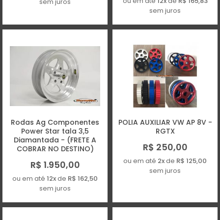
ou em até
12x
de
R$ 165,83
sem juros
sem juros
Rodas Ag Componentes
POLIA AUXILIAR VW AP 8V -
Power Star tala 3,5
RGTX
Diamantada - (FRETE A
R$ 250,00
COBRAR NO DESTINO)
ou em até
2x
de
R$ 125,00
R$ 1.950,00
sem juros
ou em até
12x
de
R$ 162,50
sem juros