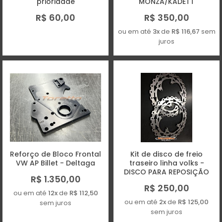
prioridade
MONZA/KADETT
R$ 60,00
R$ 350,00
ou em até
3x
de
R$ 116,67
sem
juros
Reforço de Bloco Frontal
Kit de disco de freio
VW AP Billet - Deltaga
traseiro linha volks -
DISCO PARA REPOSIÇÃO
R$ 1.350,00
R$ 250,00
ou em até
12x
de
R$ 112,50
ou em até
2x
de
R$ 125,00
sem juros
sem juros