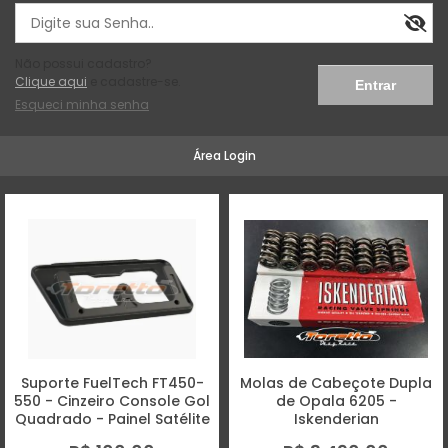
Não possui cadastro?
Clique aqui
e cadastre-se.
Esqueci minha senha
Área Login
Suporte FuelTech FT450-
Molas de Cabeçote Dupla
550 - Cinzeiro Console Gol
de Opala 6205 -
Quadrado - Painel Satélite
Iskenderian