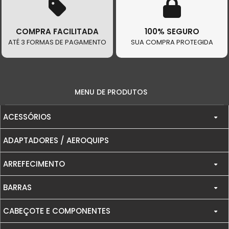
COMPRA FACILITADA
100% SEGURO
ATÉ 3 FORMAS DE PAGAMENTO
SUA COMPRA PROTEGIDA
MENU DE PRODUTOS
ACESSÓRIOS
ADAPTADORES / AEROQUIPS
ABAFADORES
ARREFECIMENTO
ALAVANCA DE ENGATE RÁPIDO / ALAVACA DE FREIO
BARRAS
COMPONENTES DE ARREFECIMENTO
BANCOS
CABEÇOTE E COMPONENTES
BARRA ANTI-TORÇÃO INFERIOR
ICECOOLER
CAPACETES