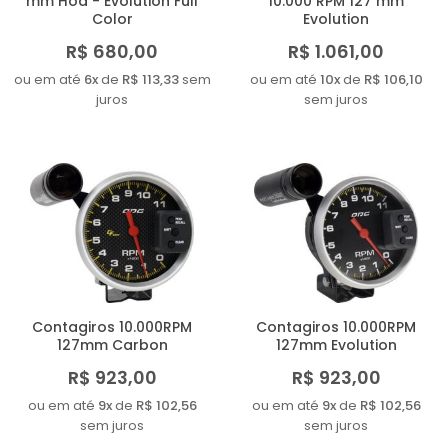
mm Hod - Evolution Full
10.000 RPM 127 mm
Color
Evolution
R$ 680,00
R$ 1.061,00
ou em até
6x
de
R$ 113,33
sem
ou em até
10x
de
R$ 106,10
juros
sem juros
Contagiros 10.000RPM
Contagiros 10.000RPM
127mm Carbon
127mm Evolution
R$ 923,00
R$ 923,00
ou em até
9x
de
R$ 102,56
ou em até
9x
de
R$ 102,56
sem juros
sem juros