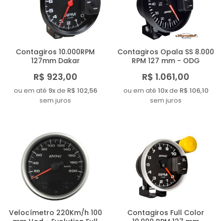
MAIOR PREÇO
A - Z
Contagiros 10.000RPM
Contagiros Opala SS 8.000
127mm Dakar
RPM 127 mm - ODG
R$ 923,00
R$ 1.061,00
ou em até
9x
de
R$ 102,56
ou em até
10x
de
R$ 106,10
sem juros
sem juros
Velocímetro 220Km/h 100
Contagiros Full Color