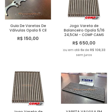
MAIOR PREÇO
A - Z
Guia De Varetas De
Jogo Vareta de
Válvulas Opala 6 Cil
Balanceiro Opala 5/16
24,5CM - COMP CAMS
R$ 150,00
R$ 650,00
ou em até
6x
de
R$ 108,33
sem juros
Jogo Vareta de
VARETA VALVULA EM