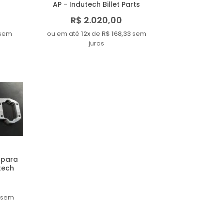
AP - Indutech Billet Parts
R$ 2.020,00
sem
ou em até
12x
de
R$ 168,33
sem
juros
 para
tech
sem