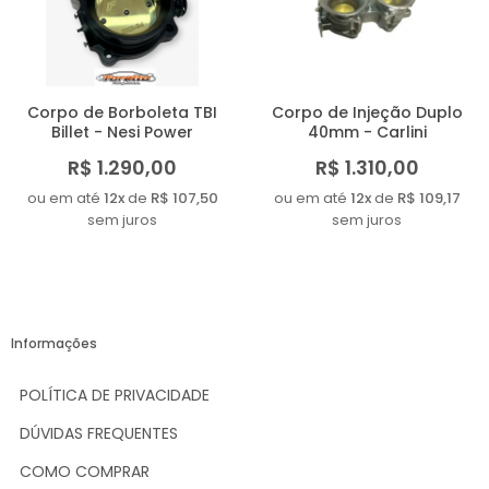
MAIOR PREÇO
A - Z
Corpo de Borboleta TBI
Corpo de Injeção Duplo
Billet - Nesi Power
40mm - Carlini
R$ 1.290,00
R$ 1.310,00
ou em até
12x
de
R$ 107,50
ou em até
12x
de
R$ 109,17
sem juros
sem juros
Informações
POLÍTICA DE PRIVACIDADE
DÚVIDAS FREQUENTES
COMO COMPRAR