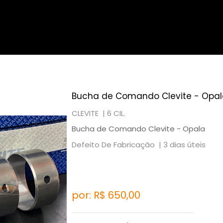
Bucha de Comando Clevite - Opal
CLEVITE |
6 CIL.
Bucha de Comando Clevite - Opala
Defeito De Fabricação |
3 dias úteis
por: R$
650,00