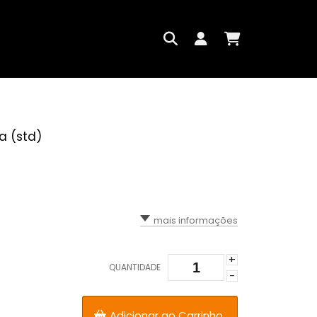
a (std)
mais informações
+
QUANTIDADE
-
Adicionar ao Carrinho