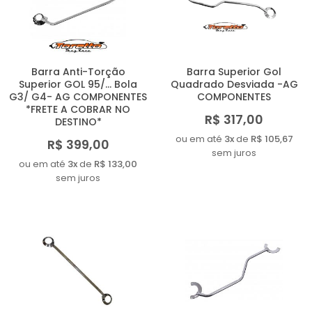
MAIOR PREÇO
A - Z
Barra Anti-Torção
Barra Superior Gol
Superior GOL 95/... Bola
Quadrado Desviada -AG
G3/ G4- AG COMPONENTES
COMPONENTES
*FRETE A COBRAR NO
R$ 317,00
DESTINO*
ou em até
3x
de
R$ 105,67
R$ 399,00
sem juros
ou em até
3x
de
R$ 133,00
sem juros