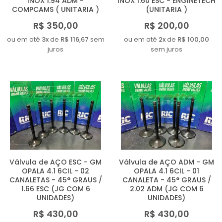
INOX 1.94 ADM -
INOX 1.60 ESC - ENGINETECH
COMPCAMS ( UNITARIA )
(UNITARIA )
R$ 350,00
R$ 200,00
ou em até
3x
de
R$ 116,67
sem
ou em até
2x
de
R$ 100,00
juros
sem juros
Válvula de AÇO ESC - GM
Válvula de AÇO ADM - GM
OPALA 4.1 6CIL - 02
OPALA 4.1 6CIL - 01
CANALETAS - 45° GRAUS /
CANALETA - 45° GRAUS /
1.66 ESC (JG COM 6
2.02 ADM (JG COM 6
UNIDADES)
UNIDADES)
R$ 430,00
R$ 430,00