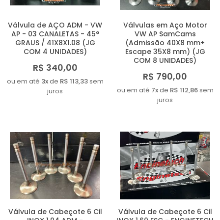
Válvula de AÇO ADM - VW
Válvulas em Aço Motor
AP - 03 CANALETAS - 45°
VW AP SamCams
GRAUS / 41X8X1.08 (JG
(Admissão 40X8 mm+
COM 4 UNIDADES)
Escape 35X8 mm) (JG
COM 8 UNIDADES)
R$ 340,00
R$ 790,00
ou em até
3x
de
R$ 113,33
sem
ou em até
7x
de
R$ 112,86
sem
juros
juros
Válvula de Cabeçote 6 Cil
Válvula de Cabeçote 6 Cil