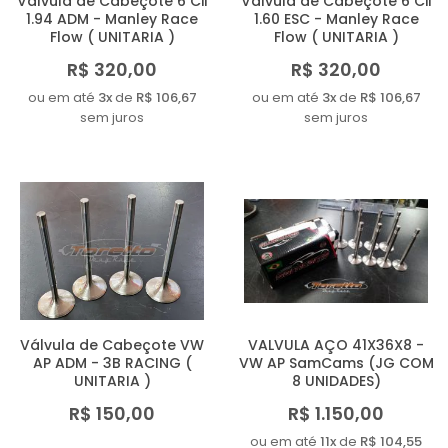
Válvula de Cabeçote 6 Cil
Válvula de Cabeçote 6 Cil
1.94 ADM - Manley Race
1.60 ESC - Manley Race
Flow ( UNITARIA )
Flow ( UNITARIA )
R$ 320,00
R$ 320,00
ou em até
3x
de
R$ 106,67
ou em até
3x
de
R$ 106,67
sem juros
sem juros
Válvula de Cabeçote VW
VALVULA AÇO 41X36X8 -
AP ADM - 3B RACING (
VW AP SamCams (JG COM
UNITARIA )
8 UNIDADES)
R$ 150,00
R$ 1.150,00
ou em até
11x
de
R$ 104,55