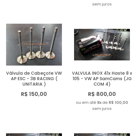
sem juros
Válvula de Cabeçote VW
VALVULA INOX 41x Haste 8 x
AP ESC - 3B RACING (
105 - VW AP SamCams (JG
UNITARIA )
COM 4)
R$ 150,00
R$ 800,00
ou em até
8x
de
R$ 100,00
sem juros