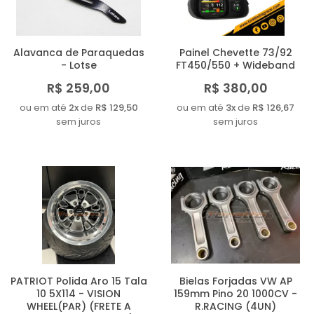
Alavanca de Paraquedas
Painel Chevette 73/92
- Lotse
FT450/550 + Wideband
R$ 259,00
R$ 380,00
ou em até
2x
de
R$ 129,50
ou em até
3x
de
R$ 126,67
sem juros
sem juros
PATRIOT Polida Aro 15 Tala
Bielas Forjadas VW AP
10 5X114 - VISION
159mm Pino 20 1000CV -
WHEEL(PAR) (FRETE A
R.RACING (4UN)