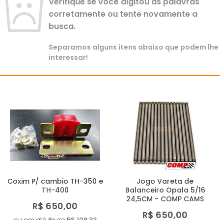
Verifique se você digitou as palavras
corretamente ou tente novamente a
busca.
Separamos alguns itens abaixo que podem lhe
interessar!
Coxim P/ cambio TH-350 e
Jogo Vareta de
TH-400
Balanceiro Opala 5/16
24,5CM - COMP CAMS
R$ 650,00
R$ 650,00
ou em até
6x
de
R$ 108,33