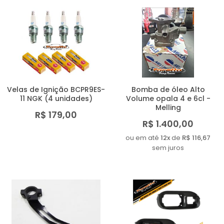
Velas de Ignição BCPR9ES-
Bomba de óleo Alto
11 NGK (4 unidades)
Volume opala 4 e 6cl -
Melling
R$ 179,00
R$ 1.400,00
ou em até
12x
de
R$ 116,67
sem juros