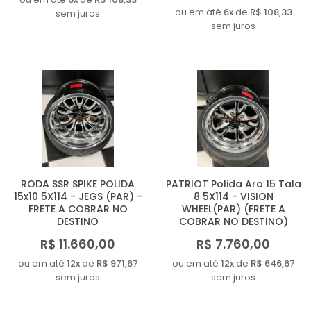
ou em até
6x
de
R$ 108,33
sem juros
sem juros
RODA SSR SPIKE POLIDA
PATRIOT Polida Aro 15 Tala
15x10 5X114 - JEGS (PAR) -
8 5X114 - VISION
FRETE A COBRAR NO
WHEEL(PAR) (FRETE A
DESTINO
COBRAR NO DESTINO)
R$ 11.660,00
R$ 7.760,00
ou em até
12x
de
R$ 971,67
ou em até
12x
de
R$ 646,67
sem juros
sem juros