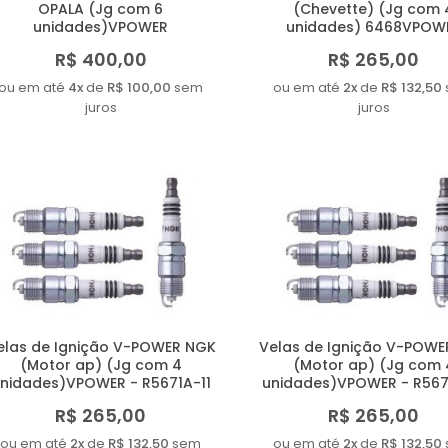
OPALA (Jg com 6
(Chevette) (Jg com 
unidades)VPOWER
unidades) 6468VPOW
R$ 400,00
R$ 265,00
ou em até
4x
de
R$ 100,00
sem
ou em até
2x
de
R$ 132,50
juros
juros
elas de Ignição V-POWER NGK
Velas de Ignição V-POWE
(Motor ap) (Jg com 4
(Motor ap) (Jg com 
nidades)VPOWER - R5671A-11
unidades)VPOWER - R567
R$ 265,00
R$ 265,00
ou em até
2x
de
R$ 132,50
sem
ou em até
2x
de
R$ 132,50