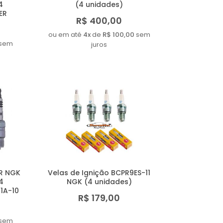
4
(4 unidades)
ER
R$ 400,00
ou em até
4x
de
R$ 100,00
sem
sem
juros
R NGK
Velas de Ignição BCPR9ES-11
4
NGK (4 unidades)
1A-10
R$ 179,00
sem