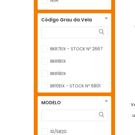
NGK
Código Grau da Vela
BKR7EIX - STOCK Nº 2667
BKR8EIX
BKR9EIX
BR10EIX - STOCK Nº 6801
BR9EIX
MODELO
V
u
10/5820