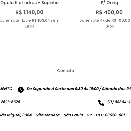
Opala 6 cilindros - Sapinho
P/ Oring
R$ 1.140,00
R$ 400,00
ou em até
11x
de
R$ 103,64
sem
ou em até
4x
de
R$ 100,00
juros
juros
Contato
MENTO
De Segunda à Sexta das 9:30 às 19:00 / Sábado das 9:3
) 2621-6676
(11) 98304-
São Miguel, 3064 - Vila Marieta - São Paulo - SP - CEP: 03620-001