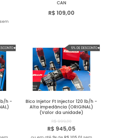
CAN
R$ 109,00
sem
DESCONTO
5% DE DESCONTO
lb/h -
Bico Injetor Ft Injector 120 lb/h -
NAL)
Alta impedância (ORIGINAL)
(Valor da unidade)
R$ 999,00
R$ 945,05
sem
ou em até
9x
de
R$ 105,01
sem