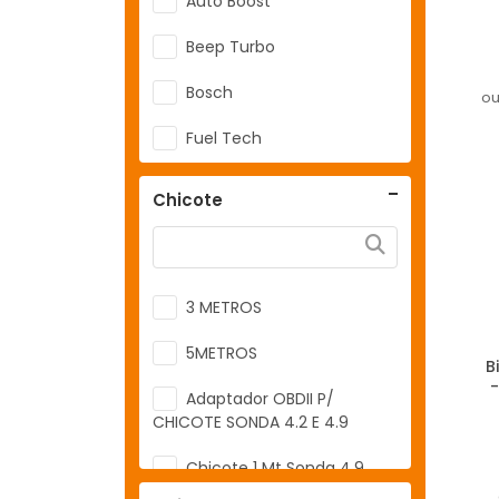
Auto Boost
Beep Turbo
Bosch
ou
Fuel Tech
FuelTech
Chicote
Hella
Hope
3 METROS
INJEPRO
5METROS
Metal Horse
B
-
Adaptador OBDII P/
Poke
CHICOTE SONDA 4.2 E 4.9
RGTX
Chicote 1 Mt Sonda 4.9