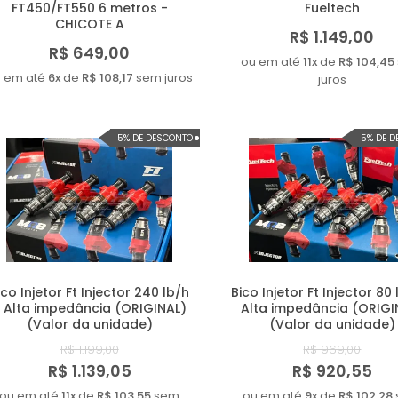
FT450/FT550 6 metros -
Fueltech
CHICOTE A
R$ 1.149,00
R$ 649,00
ou em até
11x
de
R$ 104,45
 em até
6x
de
R$ 108,17
sem juros
juros
5% DE DESCONTO
5% DE 
ico Injetor Ft Injector 240 lb/h
Bico Injetor Ft Injector 80 
 Alta impedância (ORIGINAL)
Alta impedância (ORIGI
(Valor da unidade)
(Valor da unidade)
R$ 1.199,00
R$ 969,00
R$ 1.139,05
R$ 920,55
ou em até
11x
de
R$ 103,55
sem
ou em até
9x
de
R$ 102,28