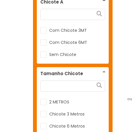
Replace
Chicote A
Chicote 2 Mts Para Sonda
4.9
Rock Performance Parts
Chicote 2 Mt Sonda 4.2
Com Chicote 3MT
Chicote 2 Mt Sonda 4.9
Com Chicote 6MT
Chicote 2Mts Para Sonda
4.2
Sem Chicote
Chicote 4.5 Mts Para
Sonda 4.2
Tamanho Chicote
Chicote 4.5 Mt Sonda 4.2
Chicote 4.5 Mt Sonda 4.9
ou
2 METROS
Chicote OBDII NanoPro
Chicote 3 Metros
Com Chicote
Chicote 6 Metros
Com Chicote 2Mt