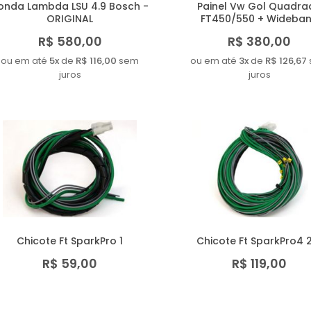
onda Lambda LSU 4.9 Bosch -
Painel Vw Gol Quadra
ORIGINAL
FT450/550 + Wideba
R$ 580,00
R$ 380,00
ou em até
5x
de
R$ 116,00
sem
ou em até
3x
de
R$ 126,67
juros
juros
Chicote Ft SparkPro 1
Chicote Ft SparkPro4
R$ 59,00
R$ 119,00