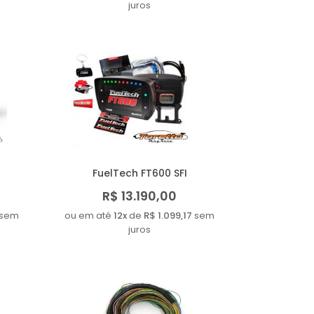
juros
FuelTech FT600 SFI
R$ 13.190,00
sem
ou em até
12x
de
R$ 1.099,17
sem
juros