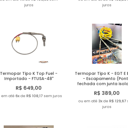
juros
juros
Termopar Tipo K Top Fuel -
Termopar Tipo K - EGT E 
Importado - FTUSA-48"
- Escapamento (Pon
fechada com junta isol
R$ 649,00
R$ 389,00
 em até
6x
de
R$ 108,17
sem juros
ou em até
3x
de
R$ 129,67
juros