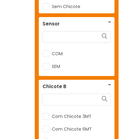
Sem Chicote
Com Chicote 3 Metros
Sensor
Com Chicote 3Mt
Com Chicote 6Mt
Com Chicote P/ 4 Cil
COM
(6520)
SEM
Com Chicote P/ 6 Cil
(Comprar 2 Unidades De Ft
Spark)
Chicote B
Com Chicote 2Mts
Com Chicote A 3MT
Com Chicote 3MT
Com Chicote B 3MT
Com Chicote 6MT
Sem Chicote