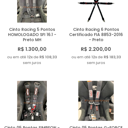
MAIOR PREÇO
A - Z
Cinto Racing 5 Pontos
Cinto Racing 6 Pontos
HOMOLOGADO SFI 16.1 -
Certificado FIA 8853-2016
Preto MH
- Preto
R$ 1.300,00
R$ 2.200,00
ou em até
12x
de
R$ 108,33
ou em até
12x
de
R$ 183,33
sem juros
sem juros
Cinto 05 Pontas SIMPSON -
Cinto 05 Pontas G-FORCE