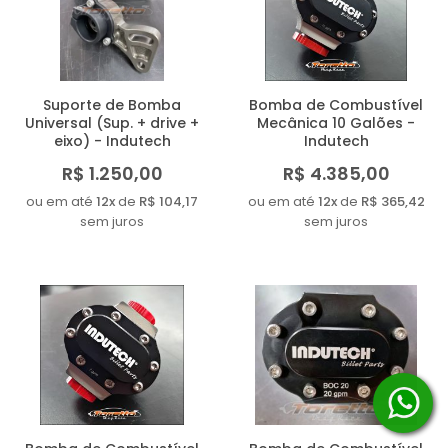
MAIOR PREÇO
A - Z
Suporte de Bomba
Bomba de Combustível
Universal (Sup. + drive +
Mecânica 10 Galões -
eixo) - Indutech
Indutech
R$ 1.250,00
R$ 4.385,00
ou em até
12x
de
R$ 104,17
ou em até
12x
de
R$ 365,42
sem juros
sem juros