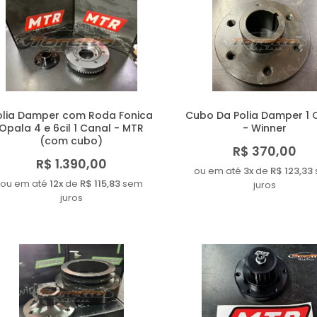
olia Damper com Roda Fonica
Cubo Da Polia Damper 1 
Opala 4 e 6cil 1 Canal - MTR
- Winner
(com cubo)
R$ 370,00
R$ 1.390,00
ou em até
3x
de
R$ 123,33
ou em até
12x
de
R$ 115,83
sem
juros
juros