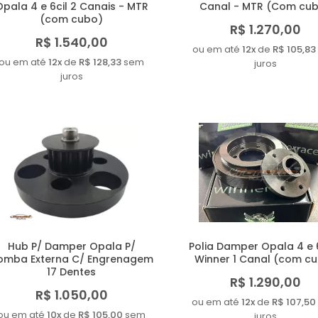
Opala 4 e 6cil 2 Canais - MTR
Canal - MTR (Com cu
(com cubo)
R$ 1.270,00
R$ 1.540,00
ou em até
12x
de
R$ 105,83
ou em até
12x
de
R$ 128,33
sem
juros
juros
Hub P/ Damper Opala P/
Polia Damper Opala 4 e 6
omba Externa C/ Engrenagem
Winner 1 Canal (com c
17 Dentes
R$ 1.290,00
R$ 1.050,00
ou em até
12x
de
R$ 107,50
ou em até
10x
de
R$ 105,00
sem
juros