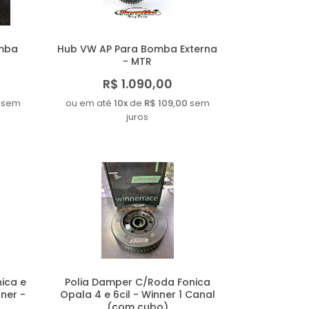
omba
Hub VW AP Para Bomba Externa
- MTR
R$ 1.090,00
sem
ou em até
10x
de
R$ 109,00
sem
juros
ica e
Polia Damper C/Roda Fonica
ner -
Opala 4 e 6cil - Winner 1 Canal
(com cubo)