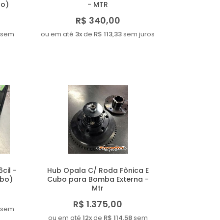
bo)
- MTR
R$ 340,00
sem
ou em até
3x
de
R$ 113,33
sem juros
cil -
Hub Opala C/ Roda Fônica E
ubo)
Cubo para Bomba Externa -
Mtr
R$ 1.375,00
sem
ou em até
12x
de
R$ 114,58
sem