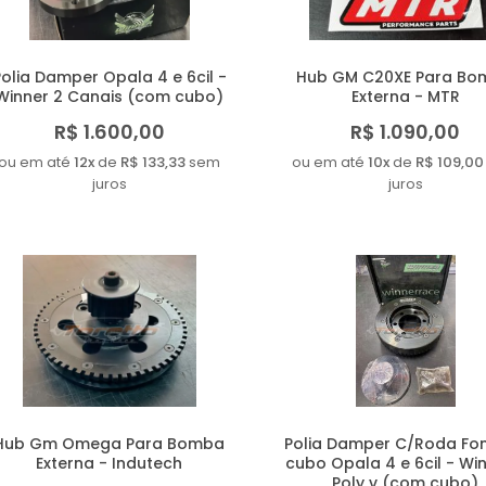
Polia Damper Opala 4 e 6cil -
Hub GM C20XE Para B
Winner 2 Canais (com cubo)
Externa - MTR
R$ 1.600,00
R$ 1.090,00
ou em até
12x
de
R$ 133,33
sem
ou em até
10x
de
R$ 109,00
juros
juros
Hub Gm Omega Para Bomba
Polia Damper C/Roda Fon
Externa - Indutech
cubo Opala 4 e 6cil - Win
Poly v (com cubo)