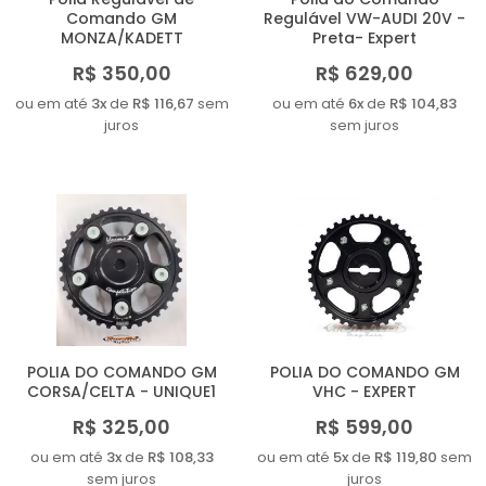
Comando GM
Regulável VW-AUDI 20V -
MONZA/KADETT
Preta- Expert
R$ 350,00
R$ 629,00
ou em até
3x
de
R$ 116,67
sem
ou em até
6x
de
R$ 104,83
juros
sem juros
POLIA DO COMANDO GM
POLIA DO COMANDO GM
CORSA/CELTA - UNIQUE1
VHC - EXPERT
R$ 325,00
R$ 599,00
ou em até
3x
de
R$ 108,33
ou em até
5x
de
R$ 119,80
sem
sem juros
juros