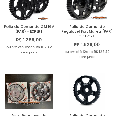
MAIOR PREÇO
A - Z
Polia do Comando GM 16V
Polia do Comando
(PAR) - EXPERT
Regulável Fiat Marea (PAR)
- EXPERT
R$ 1.289,00
R$ 1.529,00
ou em até
12x
de
R$ 107,42
ou em até
12x
de
R$ 127,42
sem juros
sem juros
Polia Regulavel de
Polia do Comando