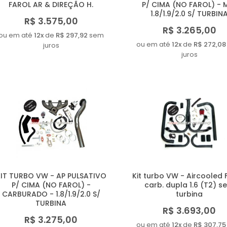
FAROL AR & DIREÇÃO H.
P/ CIMA (NO FAROL) - M
1.8/1.9/2.0 S/ TURBIN
R$ 3.575,00
R$ 3.265,00
ou em até
12x
de
R$ 297,92
sem
ou em até
12x
de
R$ 272,08
juros
juros
IT TURBO VW - AP PULSATIVO
Kit turbo VW - Aircooled
P/ CIMA (NO FAROL) -
carb. dupla 1.6 (T2) s
CARBURADO - 1.8/1.9/2.0 S/
turbina
TURBINA
R$ 3.693,00
R$ 3.275,00
ou em até
12x
de
R$ 307,75