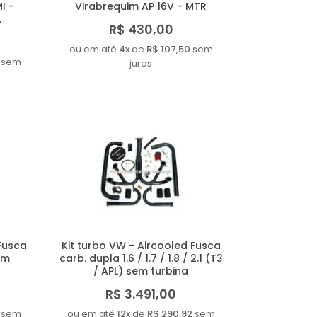
I -
Virabrequim AP 16V - MTR
A
R$ 430,00
ou em até
4x
de
R$ 107,50
sem
sem
juros
 Fusca
Kit turbo VW - Aircooled Fusca
em
carb. dupla 1.6 / 1.7 / 1.8 / 2.1 (T3
/ APL) sem turbina
R$ 3.491,00
sem
ou em até
12x
de
R$ 290,92
sem