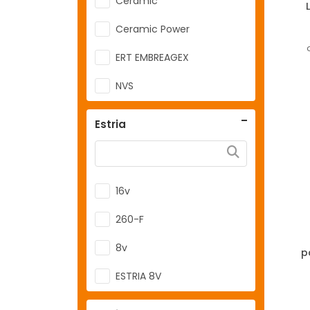
Ceramic
Ceramic Power
ERT EMBREAGEX
NVS
RGTX
Estria
TDR
Toretto Drag Race
16v
Wilwood
260-F
8v
p
ESTRIA 8V
Estria 16V