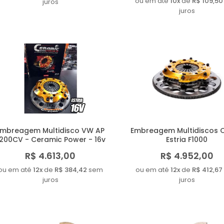
ou em até
10x
de
R$ 109,50
juros
juros
Embreagem Multidisco VW AP
Embreagem Multidiscos 
.200CV - Ceramic Power - 16v
Estria F1000
R$ 4.613,00
R$ 4.952,00
ou em até
12x
de
R$ 384,42
sem
ou em até
12x
de
R$ 412,67
juros
juros