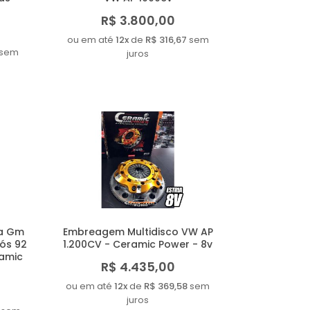
R$ 3.800,00
ou em até
12x
de
R$ 316,67
sem
sem
juros
a Gm
Embreagem Multidisco VW AP
pós 92
1.200CV - Ceramic Power - 8v
ramic
R$ 4.435,00
ou em até
12x
de
R$ 369,58
sem
juros