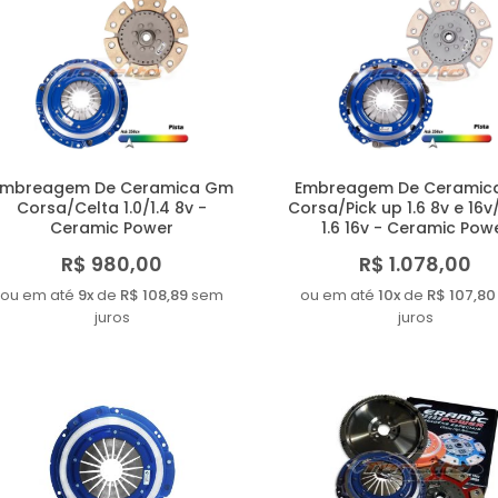
Embreagem De Ceramica Gm
Embreagem De Ceramic
Corsa/Celta 1.0/1.4 8v -
Corsa/Pick up 1.6 8v e 16v
Ceramic Power
1.6 16v - Ceramic Pow
R$ 980,00
R$ 1.078,00
ou em até
9x
de
R$ 108,89
sem
ou em até
10x
de
R$ 107,80
juros
juros