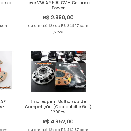
eramic
Leve VW AP 600 CV - Ceramic
Power
R$ 2.990,00
sem
ou em até
12x
de
R$ 249,17
sem
juros
 AP
Embreagem Multidisco de
as-
Competição (Opala 4cil e 6cil)
1200cv
R$ 4.952,00
sem
ou em até
12x
de
R$ 412,67
sem