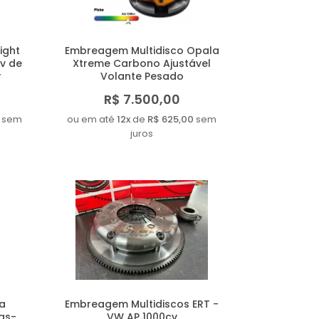
ight
Embreagem Multidisco Opala
v de
Xtreme Carbono Ajustável
r
Volante Pesado
R$ 7.500,00
sem
ou em até
12x
de
R$ 625,00
sem
juros
a
Embreagem Multidiscos ERT -
has-
VW AP 1000cv