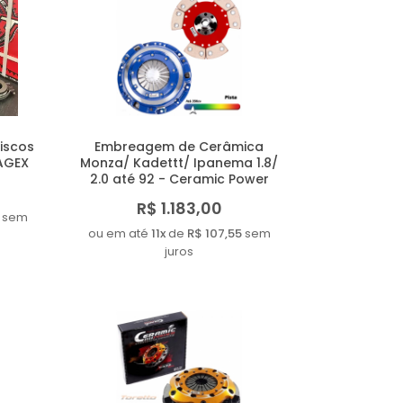
iscos
Embreagem de Cerâmica
EAGEX
Monza/ Kadettt/ Ipanema 1.8/
2.0 até 92 - Ceramic Power
R$ 1.183,00
sem
ou em até
11x
de
R$ 107,55
sem
juros