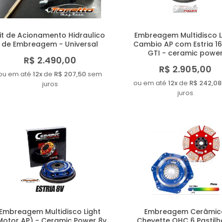
it de Acionamento Hidraulico
Embreagem Multidisco L
de Embreagem - Universal
Cambio AP com Estria 16
GTI - ceramic powe
R$ 2.490,00
R$ 2.905,00
ou em até
12x
de
R$ 207,50
sem
ou em até
12x
de
R$ 242,08
juros
juros
Embreagem Multidisco Light
Embreagem Cerâmic
Motor AP) - Ceramic Power 8v
Chevette OHC 6 Pastil