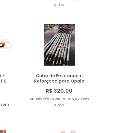
juros
O -
Cabo de Embreagem
T E
Reforçado para Opala
R$ 320,00
ou em até
3x
de
R$ 106,67
sem
sem
juros