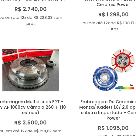
Ceramic Power
R$ 2.740,00
R$ 1.298,00
ou em até
12x
de
R$ 228,33
sem
ou em até
12x
de
R$ 108,17
juros
juros
Embreagem Multidiscos ERT -
Embreagem De Ceramic
W AP 1000cv Câmbio 260-F (10
Monza/ Kadett 1.8/ 2.0 a
estrias)
e Astra Importado - Ce
Power
R$ 3.500,00
R$ 1.095,00
ou em até
12x
de
R$ 291,67
sem