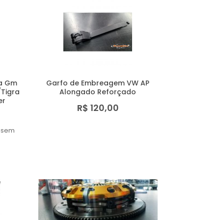
a Gm
Garfo de Embreagem VW AP
/Tigra
Alongado Reforçado
er
R$ 120,00
sem