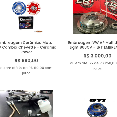
Embreagem Cerâmica Motor
Embreagem VW AP Multid
P Câmbio Chevette - Ceramic
Light 800CV - ERT EMBR
Power
R$ 3.000,00
R$ 990,00
ou em até
12x
de
R$ 250,00
ou em até
9x
de
R$ 110,00
sem
juros
juros