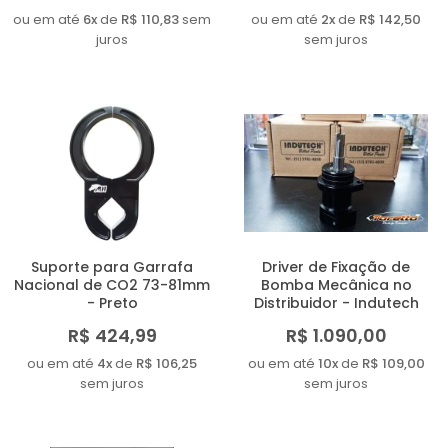
ou em até
6x
de
R$ 110,83
sem
ou em até
2x
de
R$ 142,50
juros
sem juros
Suporte para Garrafa
Driver de Fixação de
Nacional de CO2 73-81mm
Bomba Mecânica no
- Preto
Distribuidor - Indutech
R$ 424,99
R$ 1.090,00
ou em até
4x
de
R$ 106,25
ou em até
10x
de
R$ 109,00
sem juros
sem juros