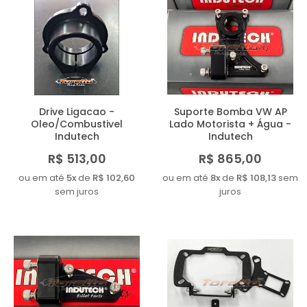
Drive Ligacao -
Suporte Bomba VW AP
Oleo/Combustivel
Lado Motorista + Água -
Indutech
Indutech
R$ 513,00
R$ 865,00
ou em até
5x
de
R$ 102,60
ou em até
8x
de
R$ 108,13
sem
sem juros
juros