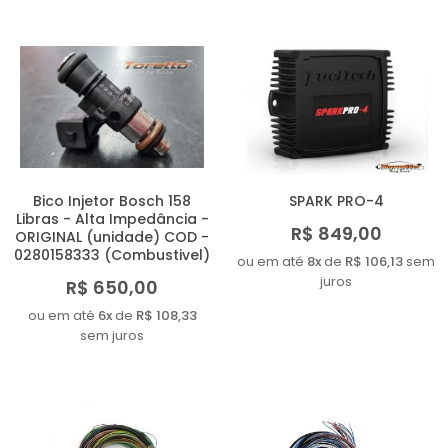
Bico Injetor Bosch 158
SPARK PRO-4
Libras - Alta Impedância -
R$ 849,00
ORIGINAL (unidade) COD -
0280158333 (Combustivel)
ou em até
8x
de
R$ 106,13
sem
juros
R$ 650,00
ou em até
6x
de
R$ 108,33
sem juros