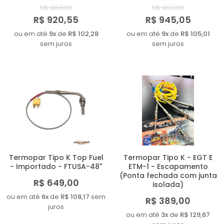
R$ 969,00
R$ 999,00
R$ 920,55
R$ 945,05
ou em até
9x
de
R$ 102,28
ou em até
9x
de
R$ 105,01
sem juros
sem juros
Termopar Tipo K Top Fuel
Termopar Tipo K - EGT E
- Importado - FTUSA-48"
ETM-1 - Escapamento
(Ponta fechada com junta
R$ 649,00
isolada)
ou em até
6x
de
R$ 108,17
sem
R$ 389,00
juros
ou em até
3x
de
R$ 129,67