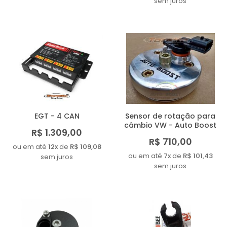
sem juros
EGT - 4 CAN
Sensor de rotação para
câmbio VW - Auto Boost
R$ 1.309,00
R$ 710,00
ou em até
12x
de
R$ 109,08
ou em até
7x
de
R$ 101,43
sem juros
sem juros