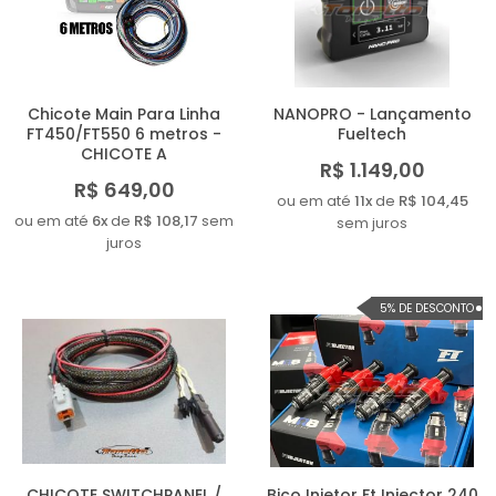
MAIOR PREÇO
A - Z
Chicote Main Para Linha
NANOPRO - Lançamento
FT450/FT550 6 metros -
Fueltech
CHICOTE A
R$ 1.149,00
R$ 649,00
ou em até
11x
de
R$ 104,45
ou em até
6x
de
R$ 108,17
sem
sem juros
juros
5% DE DESCONTO
CHICOTE SWITCHPANEL /
Bico Injetor Ft Injector 240