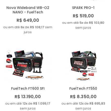
Nova Wideband WB-O2
SPARK PRO-1
NANO - FuelTech
R$ 519,00
R$ 649,00
ou em até
5x
de
R$ 103,80
ou em até
6x
de
R$ 108,17
sem
sem juros
juros
FuelTech FT600 SFI
FuelTech FT550
R$ 13.190,00
R$ 8.350,00
ou em até
12x
de
R$ 1.099,17
ou em até
12x
de
R$ 695,83
sem juros
sem juros