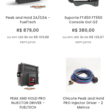
Peak and Hold 2A/0,5A -
Suporte FT450 FT550
FuelTech
Console Gol G3
R$ 879,00
R$ 380,00
ou em até
8x
de
R$ 109,88
ou em até
3x
de
R$ 126,67
sem juros
sem juros
PEAK AND HOLD PRO
Chicote Peak and Hold
INJECTOR DRIVER -
PRO Injector Driver - 2
FUELTECH
Metros