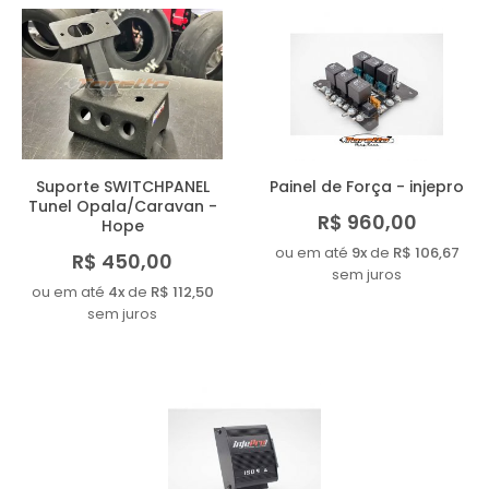
Suporte SWITCHPANEL
Painel de Força - injepro
Tunel Opala/Caravan -
R$ 960,00
Hope
ou em até
9x
de
R$ 106,67
R$ 450,00
sem juros
ou em até
4x
de
R$ 112,50
sem juros