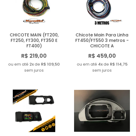
CHICOTE MAIN (FT200,
Chicote Main Para Linha
FT250, FT300, FT350 E
FT450/FT550 3 metros -
FT400)
CHICOTE A
R$ 219,00
R$ 459,00
ou em até
2x
de
R$ 109,50
ou em até
4x
de
R$ 114,75
sem juros
sem juros