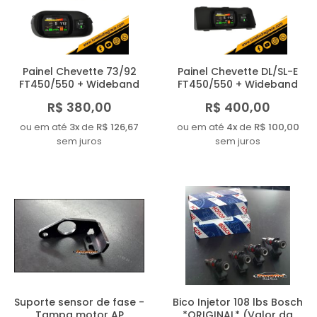
Painel Chevette 73/92
Painel Chevette DL/SL-E
FT450/550 + Wideband
FT450/550 + Wideband
R$ 380,00
R$ 400,00
ou em até
3x
de
R$ 126,67
ou em até
4x
de
R$ 100,00
sem juros
sem juros
Suporte sensor de fase -
Bico Injetor 108 lbs Bosch
Tampa motor AP
*ORIGINAL* (Valor da