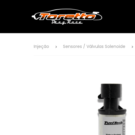
Injeção
Sensores / Válvulas Solenoide