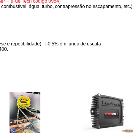
 MPFI (FuelTech código 0954)
 combustível, água, turbo, contrapressão no escapamento, etc.)
ese e repetibilidade): +-0,5% em fundo de escala
400.