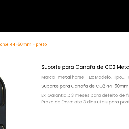
 Horse 44-50mm - preto
Suporte para Garrafa de CO2 Met
Marca: metal horse |
Ex: Modelo, Tipo...
Suporte para Garrafa de CO2 44-50mm
Ex: Garantia...: 3 meses para defeito de
Prazo de Envio: ate 3 dias uteis para p