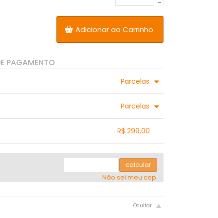
-
Adicionar ao Carrinho
DE PAGAMENTO
Parcelas
.
.
.
Parcelas
.
.
.
R$ 299,00
.
.
.
.
.
calcular
Não sei meu cep