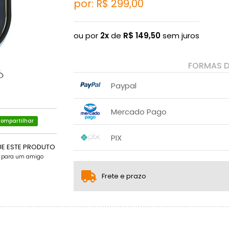
por: R$
299,00
ou por
2x
de
R$
149,50
sem juros
FORMAS 
Paypal
1x sem juros de R$ 299,00
.
.
.
Mercado Pago
.
.
.
2x sem juros de R$ 149,50
.
ompartilhar
1x sem juros de R$ 299,00
.
.
.
PIX
.
.
.
2x sem juros de R$ 149,50
.
UE ESTE PRODUTO
1x sem juros de R$ 299,00
.
e para um amigo
.
.
.
.
.
Frete e prazo