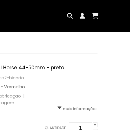
al Horse 44-50mm - preto
: co2-biondo
 - Vermelho
 fabricaçao |
ostagem
mais informações
+
QUANTIDADE