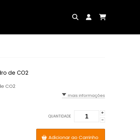
ndro de CO2
 de CO2
mais informações
+
QUANTIDADE
-
Adicionar ao Carrinho