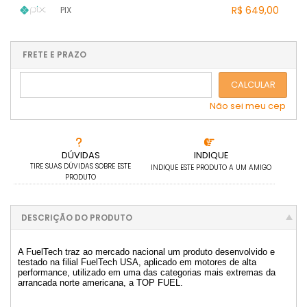
1x sem juros de R$ 649,00
6x sem juros de R$ 108,17
.
R$ 649,00
PIX
4x sem juros de R$ 162,25
.
2x sem juros de R$ 324,50
.
.
.
5x sem juros de R$ 129,80
3x sem juros de R$ 216,33
1x sem juros de R$ 649,00
.
.
.
.
.
.
.
.
4x sem juros de R$ 162,25
.
.
.
.
.
FRETE E PRAZO
.
.
5x sem juros de R$ 129,80
.
CALCULAR
Não sei meu cep
DÚVIDAS
INDIQUE
TIRE SUAS DÚVIDAS SOBRE ESTE
INDIQUE ESTE PRODUTO A UM AMIGO
PRODUTO
DESCRIÇÃO DO PRODUTO
A FuelTech traz ao mercado nacional um produto desenvolvido e
testado na filial FuelTech USA, aplicado em motores de alta
performance, utilizado em uma das categorias mais extremas da
arrancada norte americana, a TOP FUEL.