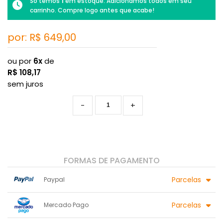
1
Só temos
em estoque. Adicionamos todos em seu
carrinho. Compre logo antes que acabe!
por: R$
649,00
ou por
6x
de
R$
108,17
sem juros
-
+
FORMAS DE PAGAMENTO
Parcelas
Paypal
1x sem juros de R$ 649,00
6x sem juros de R$ 108,17
Parcelas
Mercado Pago
2x sem juros de R$ 324,50
.
.
3x sem juros de R$ 216,33