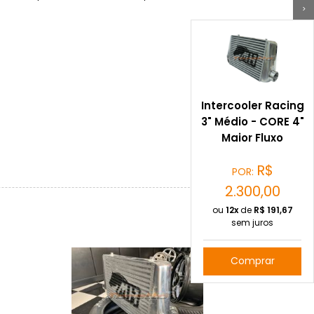
>
Intercooler Racing
3" Médio - CORE 4"
Maior Fluxo
R$
POR:
2.300,00
ou
12x
de
R$
191,67
sem juros
Comprar