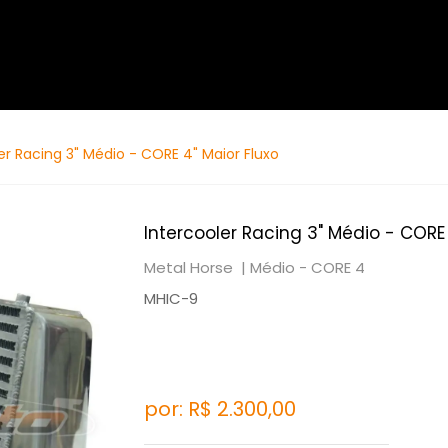
er Racing 3" Médio - CORE 4" Maior Fluxo
Intercooler Racing 3" Médio - CORE 
Metal Horse |
Médio - CORE 4
MHIC-9
por: R$
2.300,00