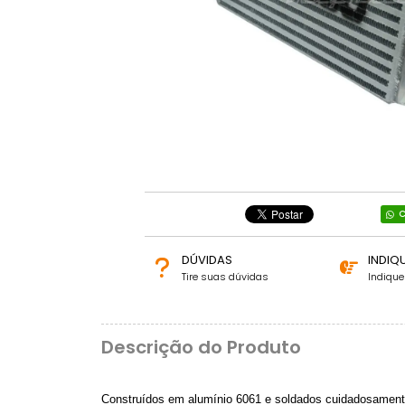
C
DÚVIDAS
INDIQ
Tire suas dúvidas
Indiqu
Descrição do Produto
Construídos em alumínio 6061 e soldados cuidadosament