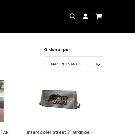
Ordenar por
MAIS RELEVANTES
MAIS VENDIDOS
MENOR PREÇO
MAIOR PREÇO
A - Z
" AP
Intercooler Street 3" Grande -