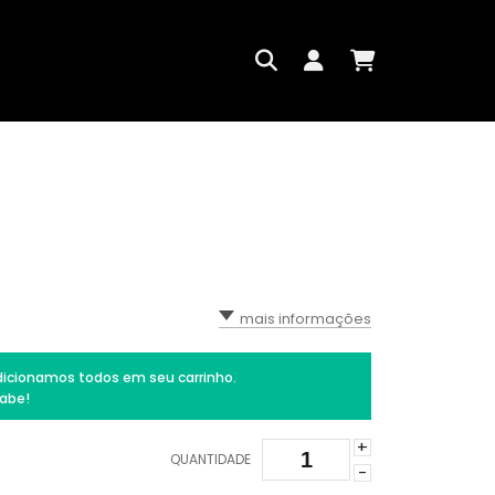
mais informações
icionamos todos em seu carrinho.
abe!
+
QUANTIDADE
-