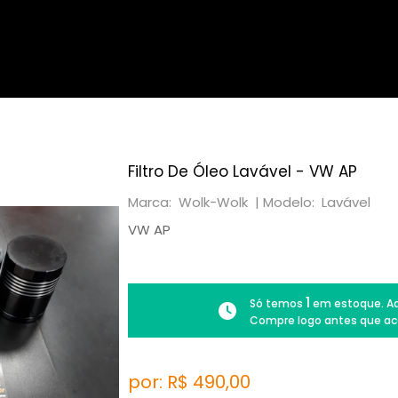
Filtro De Óleo Lavável - VW AP
Marca: Wolk-Wolk |
Modelo: Lavável
VW AP
1
Só temos
em estoque. Ad
Compre logo antes que ac
por: R$
490,00