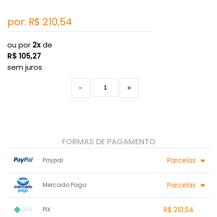
por: R$
210,54
ou por
2x
de
R$
105,27
sem juros
-
+
FORMAS DE PAGAMENTO
Parcelas
Paypal
1x sem juros de R$ 210,54
.
.
.
.
Parcelas
Mercado Pago
.
.
2x sem juros de R$ 105,27
.
.
.
.
1x sem juros de R$ 210,54
.
.
.
.
R$ 210,54
PIX
.
.
2x sem juros de R$ 105,27
.
.