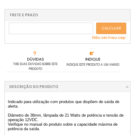
.
.
1x sem juros de R$ 210,54
.
.
.
.
.
.
.
.
.
.
FRETE E PRAZO
.
CALCULAR
Não sei meu cep
DÚVIDAS
INDIQUE
TIRE SUAS DÚVIDAS SOBRE ESTE
INDIQUE ESTE PRODUTO A UM AMIGO
PRODUTO
DESCRIÇÃO DO PRODUTO
Indicado para utilização com produtos que dispõem de saída de
alerta.
Diâmetro de 38mm, lâmpada de 21 Watts de potência e tensão de
operação 12VDC.
Verifique no manual do produto sobre a capacidade máxima de
potência da saída.