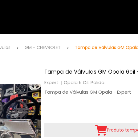
vulas
GM - CHEVROLET
Tampa de Válvulas GM Opala 
Tampa de Válvulas GM Opala 6cil -
Expert |
Opala 6 Cil. Polida
Tampa de Válvulas GM Opala - Expert
Produto tempo