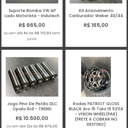
Suporte Bomba VW AP
Kit Acionamento
Lado Motorista - Indutech
Carburador Weber 40/44
R$ 665,00
R$ 165,00
ou em até
6x
de
R$ 110,83
sem
juros
Jogo Pino De Pistão DLC
Rodas PATRIOT GLOSS
Opala 6cil - TREND
BLACK Aro 15 Tala 10 5X114
- VISION WHEEL(PAR)
R$ 10.500,00
(FRETE A COBRAR NO
DESTINO)
ou em até
12x
de
R$ 875,00