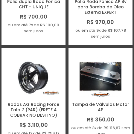
Polia dupla Roda Fônica
Polia Roda Fonica AP 8v
CHT - UNIQUE
para Bomba de Oleo
Externa EXPERT
R$ 700,00
R$ 970,00
ou em até
7x
de
R$ 100,00
ou em até
9x
de
R$ 107,78
sem juros
sem juros
Rodas AG Racing Force
Tampa de Válvulas Motor
Tala 7 (PAR) (FRETE A
AP
COBRAR NO DESTINO)
R$ 350,00
R$ 3.110,00
ou em até
3x
de
R$ 116,67
sem
ou em até
12x
de
R$ 259,17
juros