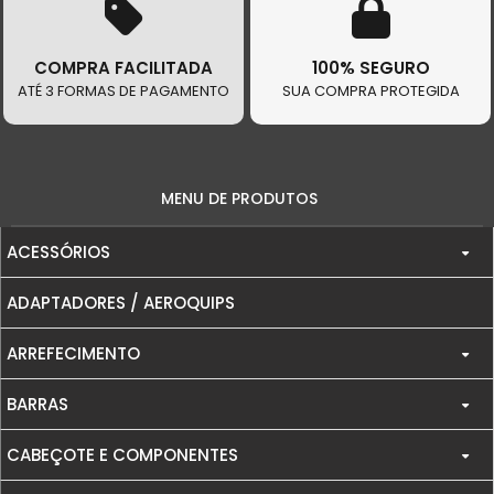
COMPRA FACILITADA
100% SEGURO
ATÉ 3 FORMAS DE PAGAMENTO
SUA COMPRA PROTEGIDA
MENU DE PRODUTOS
ACESSÓRIOS
ADAPTADORES / AEROQUIPS
ABAFADORES
ARREFECIMENTO
ALAVANCA DE ENGATE RÁPIDO / ALAVACA DE FREIO
BARRAS
COMPONENTES DE ARREFECIMENTO
BANCOS
CABEÇOTE E COMPONENTES
BARRA ANTI-TORÇÃO INFERIOR
ICECOOLER
CAPACETES