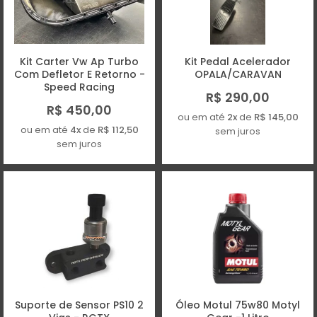
Kit Carter Vw Ap Turbo
Kit Pedal Acelerador
Com Defletor E Retorno -
OPALA/CARAVAN
Speed Racing
R$ 290,00
R$ 450,00
ou em até
2x
de
R$ 145,00
ou em até
4x
de
R$ 112,50
sem juros
sem juros
Suporte de Sensor PS10 2
Óleo Motul 75w80 Motyl