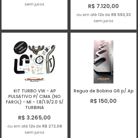
sem juros
R$ 7.120,00
ou em até
12x
de
R$ 593,33
sem juros
KIT TURBO VW - AP
Regua de Bobina G6 p/ Ap
PULSATIVO P/ CIMA (NO
R$ 150,00
FAROL) - MI - 1.8/1.9/2.0 S/
TURBINA
R$ 3.265,00
ou em até
12x
de
R$ 272,08
sem juros