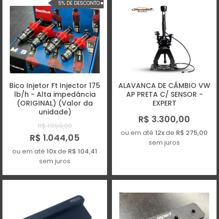
5% DE DESCONTO
Bico Injetor Ft Injector 175
ALAVANCA DE CÂMBIO VW
lb/h - Alta impedância
AP PRETA C/ SENSOR -
(ORIGINAL) (Valor da
EXPERT
unidade)
R$ 3.300,00
R$ 1.099,00
ou em até
12x
de
R$ 275,00
R$ 1.044,05
sem juros
ou em até
10x
de
R$ 104,41
sem juros