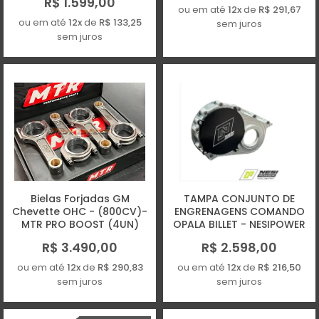
R$ 1.599,00
ou em até
12x
de
R$ 291,67
ou em até
12x
de
R$ 133,25
sem juros
sem juros
Bielas Forjadas GM
TAMPA CONJUNTO DE
Chevette OHC - (800CV)-
ENGRENAGENS COMANDO
MTR PRO BOOST (4UN)
OPALA BILLET - NESIPOWER
R$ 3.490,00
R$ 2.598,00
ou em até
12x
de
R$ 290,83
ou em até
12x
de
R$ 216,50
sem juros
sem juros