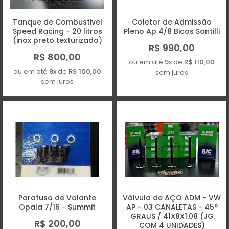
Tanque de Combustivel
Coletor de Admissão
Speed Racing - 20 litros
Pleno Ap 4/8 Bicos Santilli
(inox preto texturizado)
R$ 990,00
R$ 800,00
ou em até
9x
de
R$ 110,00
ou em até
8x
de
R$ 100,00
sem juros
sem juros
Parafuso de Volante
Válvula de AÇO ADM - VW
Opala 7/16 - Summit
AP - 03 CANALETAS - 45°
GRAUS / 41X8X1.08 (JG
R$ 200,00
COM 4 UNIDADES)