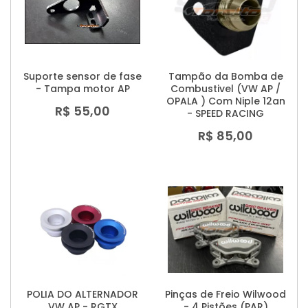
Suporte sensor de fase
Tampão da Bomba de
- Tampa motor AP
Combustivel (VW AP /
OPALA ) Com Niple 12an
R$ 55,00
- SPEED RACING
R$ 85,00
POLIA DO ALTERNADOR
Pinças de Freio Wilwood
VW AP - RGTX
- 4 Pistões (PAR)