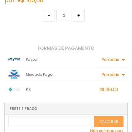
por: R$
160,00
-
+
FORMAS DE PAGAMENTO
Parcelas
Paypal
1x sem juros de R$ 160,00
.
.
.
.
Parcelas
Mercado Pago
.
.
.
.
.
.
.
1x sem juros de R$ 160,00
.
.
.
.
R$ 160,00
PIX
.
.
.
.
.
.
.
1x sem juros de R$ 160,00
.
.
.
.
.
.
.
.
.
.
FRETE E PRAZO
.
CALCULAR
Não sei meu cep