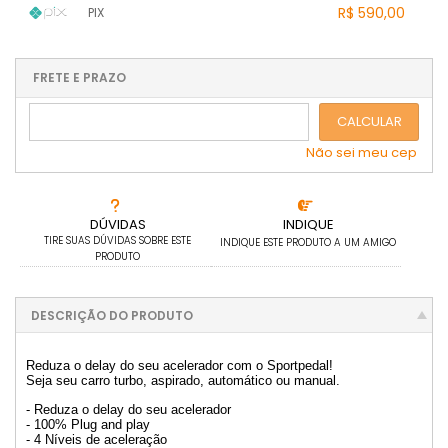
.
R$ 590,00
.
PIX
.
4x sem juros de R$ 147,50
2x sem juros de R$ 295,00
.
.
5x sem juros de R$ 118,00
.
3x sem juros de R$ 196,67
.
1x sem juros de R$ 590,00
.
.
.
.
.
.
.
4x sem juros de R$ 147,50
.
.
.
.
FRETE E PRAZO
.
.
5x sem juros de R$ 118,00
.
CALCULAR
Não sei meu cep
DÚVIDAS
INDIQUE
TIRE SUAS DÚVIDAS SOBRE ESTE
INDIQUE ESTE PRODUTO A UM AMIGO
PRODUTO
DESCRIÇÃO DO PRODUTO
Reduza o delay do seu acelerador com o Sportpedal!
Seja seu carro turbo, aspirado, automático ou manual.
- Reduza o delay do seu acelerador
- 100% Plug and play
- 4 Níveis de aceleração