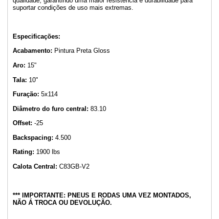
qualidade, garantindo uma maior resistência e durabilidade para
suportar condições de uso mais extremas.
Especificações:
Acabamento:
Pintura Preta Gloss
Aro:
15"
Tala:
10"
Furação:
5x114
Diâmetro do furo central:
83.10
Offset:
-25
Backspacing:
4.500
Rating:
1900 lbs
Calota Central:
C83GB-V2
*** IMPORTANTE: PNEUS E RODAS UMA VEZ MONTADOS,
NÃO Á TROCA OU DEVOLUÇÃO.