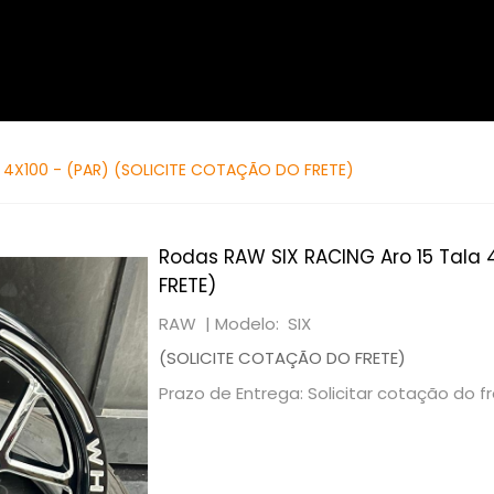
4 4X100 - (PAR) (SOLICITE COTAÇÃO DO FRETE)
Rodas RAW SIX RACING Aro 15 Tala
FRETE)
RAW |
Modelo: SIX
(SOLICITE COTAÇÃO DO FRETE)
Prazo de Entrega: Solicitar cotação do f