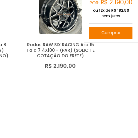
R$
2.190,00
POR:
ou
12x
de
R$
182,50
sem juros
Comprar
a 8
Rodas RAW SIX RACING Aro 15
R)
Tala 7 4X100 - (PAR) (SOLICITE
INO)
COTAÇÃO DO FRETE)
R$ 2.190,00