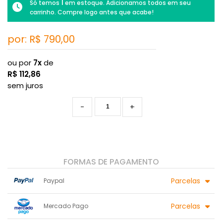
1
Só temos
em estoque. Adicionamos todos em seu
carrinho. Compre logo antes que acabe!
por: R$
790,00
ou por
7x
de
R$
112,86
sem juros
-
+
FORMAS DE PAGAMENTO
Parcelas
Paypal
1x sem juros de R$ 790,00
6x sem juros de R$ 131,67
Parcelas
Mercado Pago
2x sem juros de R$ 395,00
7x sem juros de R$ 112,86