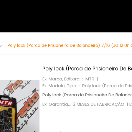
Poly lock (Porca de Prisioneiro De Balanceiro) 7/16 (JG 12 Un
Poly lock (Porca de Prisioneiro De 
Ex: Marca, Editora...: MTR |
Ex: Modelo, Tipo...: Poly lock (Porca de Pr
Poly lock (Porca de Prisioneiro De Balance
Ex: Garantia...: 3 MESES DE FABRICAÇÃO |
E