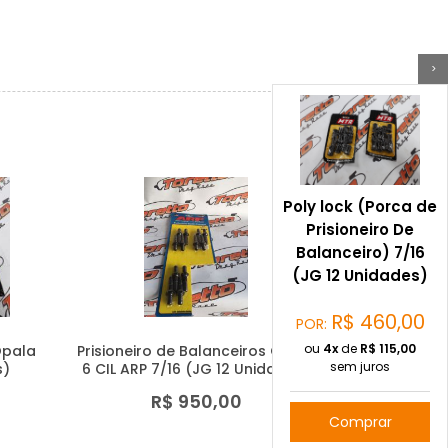
>
Poly lock (Porca de
Prisioneiro De
Balanceiro) 7/16
(JG 12 Unidades)
R$
460,00
POR:
ou
4x
de
R$
115,00
Opala
Prisioneiro de Balanceiros OPALA
sem juros
s)
6 CIL ARP 7/16 (JG 12 Unidades)
R$ 950,00
Comprar