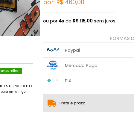
por: R$
460,00
ou por
4x
de
R$
115,00
sem juros
FORMAS 
Paypal
1x sem juros de R$ 460,00
Mercado Pago
2x sem juros de R$ 230,00
ompartilhar
1x sem juros de R$ 460,00
PIX
2x sem juros de R$ 230,00
UE ESTE PRODUTO
1x sem juros de R$ 460,00
.
e para um amigo
.
.
.
.
.
Frete e prazo