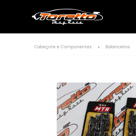
Cabeçote e Componentes
Balanceiros