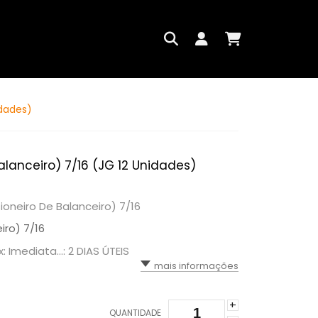
idades)
Balanceiro) 7/16 (JG 12 Unidades)
isioneiro De Balanceiro) 7/16
iro) 7/16
x: Imediata...: 2 DIAS ÚTEIS
mais informações
+
QUANTIDADE