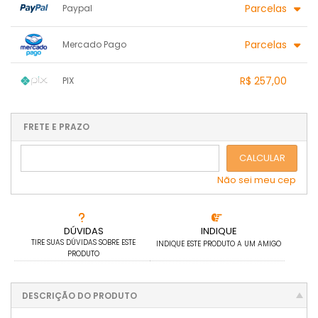
Parcelas
Paypal
1x sem juros de R$ 257,00
.
.
.
.
Parcelas
Mercado Pago
.
.
2x sem juros de R$ 128,50
.
.
.
.
1x sem juros de R$ 257,00
.
.
.
.
R$ 257,00
PIX
.
.
2x sem juros de R$ 128,50
.
.
.
.
1x sem juros de R$ 257,00
.
.
.
.
.
.
.
.
.
.
FRETE E PRAZO
.
CALCULAR
Não sei meu cep
DÚVIDAS
INDIQUE
TIRE SUAS DÚVIDAS SOBRE ESTE
INDIQUE ESTE PRODUTO A UM AMIGO
PRODUTO
DESCRIÇÃO DO PRODUTO