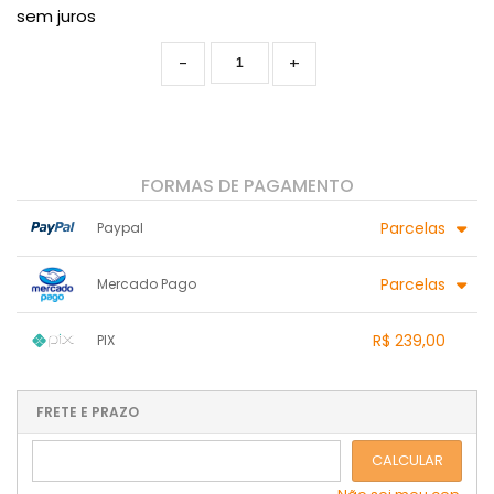
sem juros
-
+
FORMAS DE PAGAMENTO
Parcelas
Paypal
1x sem juros de R$ 239,00
.
.
.
.
Parcelas
Mercado Pago
.
.
2x sem juros de R$ 119,50
.
.
.
.
1x sem juros de R$ 239,00
.
.
.
.
R$ 239,00
PIX
.
.
2x sem juros de R$ 119,50
.
.
.
.
1x sem juros de R$ 239,00
.
.
.
.
.
.
.
.
.
.
FRETE E PRAZO
.
CALCULAR