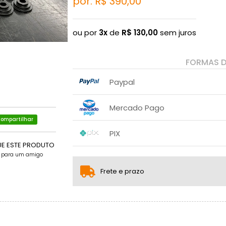
por: R$
390,00
ou por
3x
de
R$
130,00
sem juros
FORMAS 
Paypal
1x sem juros de R$ 390,00
Mercado Pago
2x sem juros de R$ 195,00
.
ompartilhar
1x sem juros de R$ 390,00
PIX
2x sem juros de R$ 195,00
.
UE ESTE PRODUTO
1x sem juros de R$ 390,00
.
.
e para um amigo
.
.
.
.
Frete e prazo