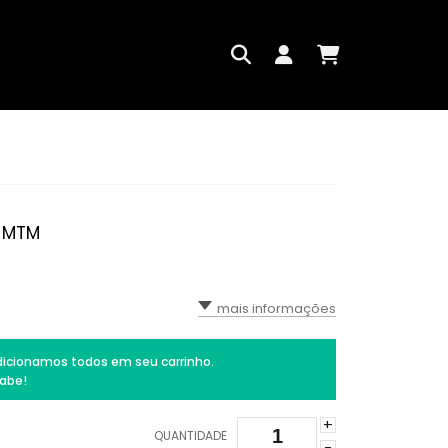
- MTM
mais informações
icionamos todos em seu carrinho.
abe!
+
QUANTIDADE
-