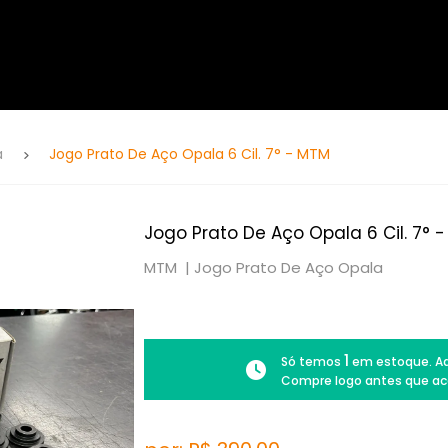
a
Jogo Prato De Aço Opala 6 Cil. 7° - MTM
Jogo Prato De Aço Opala 6 Cil. 7° 
MTM |
Jogo Prato De Aço Opala
1
Só temos
em estoque. Ad
Compre logo antes que ac