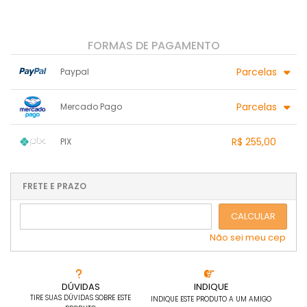
FORMAS DE PAGAMENTO
Parcelas
Paypal
1x sem juros de R$ 255,00
.
.
.
.
Parcelas
Mercado Pago
.
.
2x sem juros de R$ 127,50
.
.
.
.
1x sem juros de R$ 255,00
.
.
.
.
R$ 255,00
PIX
.
.
2x sem juros de R$ 127,50
.
.
.
.
1x sem juros de R$ 255,00
.
.
.
.
.
.
.
.
.
.
FRETE E PRAZO
.
CALCULAR
Não sei meu cep
DÚVIDAS
INDIQUE
TIRE SUAS DÚVIDAS SOBRE ESTE
INDIQUE ESTE PRODUTO A UM AMIGO