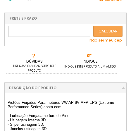
4x sem juros de R$ 1.475,00
10x sem juros de R$ 590,00
2x sem juros de R$ 2.950,00
.
.
5x sem juros de R$ 1.180,00
11x sem juros de R$ 536,36
3x sem juros de R$ 1.966,67
1x sem juros de R$ 5.900,00
.
.
.
.
.
.
6x sem juros de R$ 983,33
12x sem juros de R$ 491,67
.
4x sem juros de R$ 1.475,00
.
.
.
.
.
FRETE E PRAZO
.
.
5x sem juros de R$ 1.180,00
.
CALCULAR
Não sei meu cep
DÚVIDAS
INDIQUE
TIRE SUAS DÚVIDAS SOBRE ESTE
INDIQUE ESTE PRODUTO A UM AMIGO
PRODUTO
DESCRIÇÃO DO PRODUTO
Pistões Forjados Para motores VW AP 8V AFP EPS (Extreme
Performance Series) conta com:
- Lurficação Forçada no furo de Pino.
- Usinagem Interna 3D.
- Sliper usinagem 3D.
- Janelas usinagem 3D.