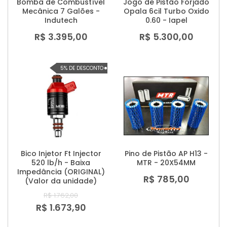
Bomba de Combustível
Jogo de Pistão Forjado
Mecânica 7 Galões -
Opala 6cil Turbo Oxido
Indutech
0.60 - Iapel
R$ 3.395,00
R$ 5.300,00
5% DE DESCONTO
Bico Injetor Ft Injector
Pino de Pistão AP H13 -
520 lb/h - Baixa
MTR - 20X54MM
Impedância (ORIGINAL)
R$ 785,00
(Valor da unidade)
R$ 1.762,00
R$ 1.673,90