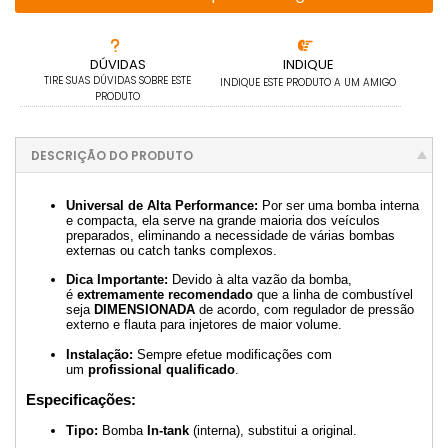
DÚVIDAS
INDIQUE
TIRE SUAS DÚVIDAS SOBRE ESTE
INDIQUE ESTE PRODUTO A UM AMIGO
PRODUTO
DESCRIÇÃO DO PRODUTO
Universal de Alta Performance:
Por ser uma bomba interna
e compacta, ela serve na grande maioria dos veículos
preparados, eliminando a necessidade de várias bombas
externas ou catch tanks complexos.
Dica Importante:
Devido à alta vazão da bomba,
é
extremamente recomendado
que a linha de combustível
seja
DIMENSIONADA
de acordo, com regulador de pressão
externo e flauta para injetores de maior volume.
Instalação:
Sempre efetue modificações com
um
profissional qualificado
.
Especificações:
Tipo:
Bomba
In-tank
(interna), substitui a original.