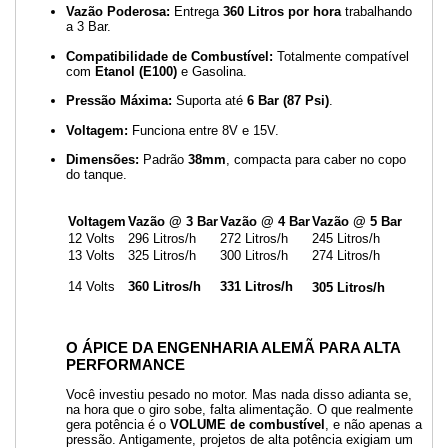
Vazão Poderosa:
Entrega
360 Litros por hora
trabalhando
a 3 Bar.
Compatibilidade de Combustível:
Totalmente compatível
com
Etanol (E100)
e Gasolina.
Pressão Máxima:
Suporta até
6 Bar (87 Psi)
.
Voltagem:
Funciona entre 8V e 15V.
Dimensões:
Padrão
38mm
, compacta para caber no copo
do tanque.
Voltagem
Vazão @ 3 Bar
Vazão @ 4 Bar
Vazão @ 5 Bar
12 Volts
296 Litros/h
272 Litros/h
245 Litros/h
13 Volts
325 Litros/h
300 Litros/h
274 Litros/h
14 Volts
360 Litros/h
331 Litros/h
305 Litros/h
O ÁPICE DA ENGENHARIA ALEMÃ PARA ALTA
PERFORMANCE
Você investiu pesado no motor. Mas nada disso adianta se,
na hora que o giro sobe, falta alimentação. O que realmente
gera potência é o
VOLUME de combustível
, e não apenas a
pressão. Antigamente, projetos de alta potência exigiam um