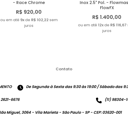
- Race Chrome
Inox 2.5" Pol. - Flowma
FlowFX
R$ 920,00
R$ 1.400,00
ou em até
9x
de
R$ 102,22
sem
ou em até
12x
de
R$ 116,67
juros
juros
Contato
MENTO
De Segunda à Sexta das 9:30 às 19:00 / Sábado das 9:3
) 2621-6676
(11) 98304-
São Miguel, 3064 - Vila Marieta - São Paulo - SP - CEP: 03620-001