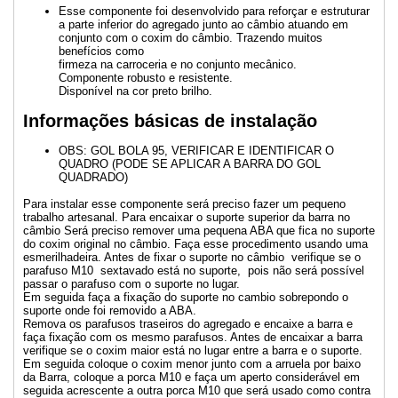
Esse componente foi desenvolvido para reforçar e estruturar
a parte inferior do agregado junto ao câmbio atuando em
conjunto com o coxim do câmbio. Trazendo muitos
benefícios como
firmeza na carroceria e no conjunto mecânico.
Componente robusto e resistente.
Disponível na cor preto brilho.
Informações básicas de instalação
OBS: GOL BOLA 95, VERIFICAR E IDENTIFICAR O
QUADRO (PODE SE APLICAR A BARRA DO GOL
QUADRADO)
Para instalar esse componente será preciso fazer um pequeno
trabalho artesanal. Para encaixar o suporte superior da barra no
câmbio Será preciso remover uma pequena ABA que fica no suporte
do coxim original no câmbio. Faça esse procedimento usando uma
esmerilhadeira. Antes de fixar o suporte no câmbio verifique se o
parafuso M10 sextavado está no suporte, pois não será possível
passar o parafuso com o suporte no lugar.
Em seguida faça a fixação do suporte no cambio sobrepondo o
suporte onde foi removido a ABA.
Remova os parafusos traseiros do agregado e encaixe a barra e
faça fixação com os mesmo parafusos. Antes de encaixar a barra
verifique se o coxim maior está no lugar entre a barra e o suporte.
Em seguida coloque o coxim menor junto com a arruela por baixo
da Barra, coloque a porca M10 e faça um aperto considerável em
seguida acrescente a outra porca M10 que será usado como contra