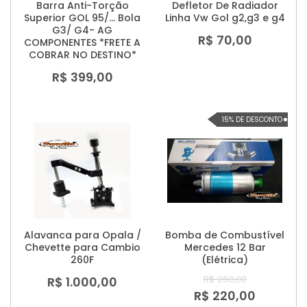
Barra Anti-Torção
Defletor De Radiador
Superior GOL 95/... Bola
Linha Vw Gol g2,g3 e g4
G3/ G4- AG
R$ 70,00
COMPONENTES *FRETE A
COBRAR NO DESTINO*
R$ 399,00
15% DE DESCONTO
Alavanca para Opala /
Bomba de Combustível
Chevette para Cambio
Mercedes 12 Bar
260F
(Elétrica)
R$ 260,00
R$ 1.000,00
R$ 220,00