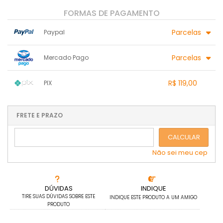
FORMAS DE PAGAMENTO
Parcelas
Paypal
1x sem juros de R$ 119,00
.
.
.
.
Parcelas
Mercado Pago
.
.
.
.
.
.
.
1x sem juros de R$ 119,00
.
.
.
.
R$ 119,00
PIX
.
.
.
.
.
.
.
1x sem juros de R$ 119,00
.
.
.
.
.
.
.
.
.
.
FRETE E PRAZO
.
CALCULAR
Não sei meu cep
DÚVIDAS
INDIQUE
TIRE SUAS DÚVIDAS SOBRE ESTE
INDIQUE ESTE PRODUTO A UM AMIGO
PRODUTO