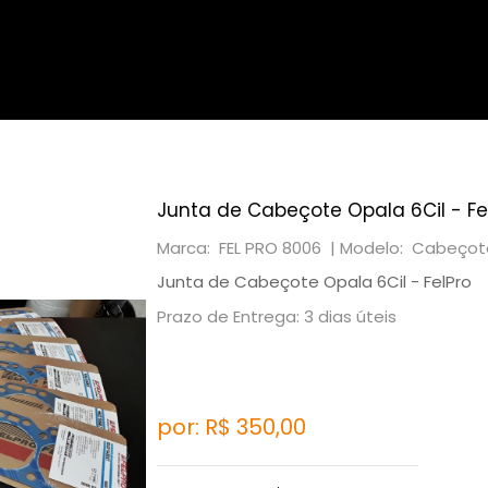
Junta de Cabeçote Opala 6Cil - Fe
Marca: FEL PRO 8006 |
Modelo: Cabeçote
Junta de Cabeçote Opala 6Cil - FelPro
Prazo de Entrega: 3 dias úteis
por: R$
350,00