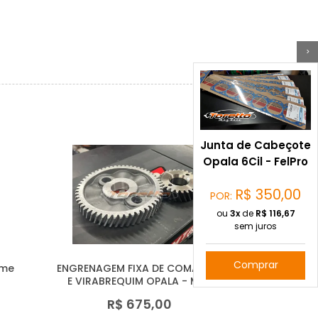
>
Junta de Cabeçote
Opala 6Cil - FelPro
R$
350,00
POR:
ou
3x
de
R$
116,67
sem juros
Comprar
ume
ENGRENAGEM FIXA DE COMANDO
E VIRABREQUIM OPALA - MTR
R$ 675,00