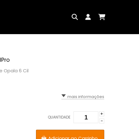
lPro
 Opala 6 Cil
mais informações
+
QUANTIDADE
-
Adicionar ao Carrinho